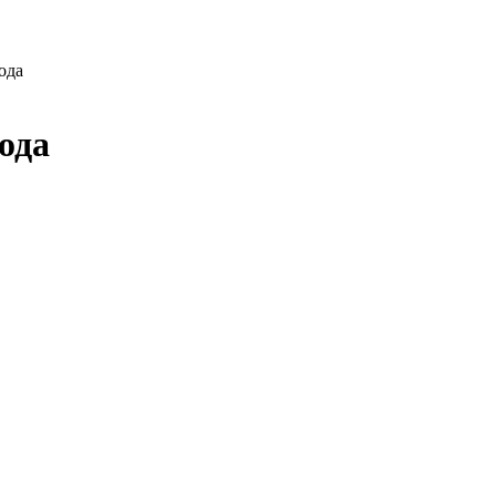
ода
ода