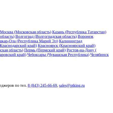
Москва (Московская область)
Казань (Республика Татарстан)
область)
Волгоград (Волгоградская область)
Воронеж
кар-Ола (Республика Марий Эл)
Калининград
(Краснодарский край)
Красноярск (Красноярский край)
ская область)
Пермь (Пермский край)
Ростов-на-Дону (
аровский край)
Чебоксары (Чувашская Республика)
Челябинск
еджеров по тел.
8 (843) 245-66-69
,
sales@ptking.ru