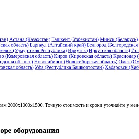
тан)
Астана (Казахстан)
Ташкент (Узбекистан)
Минск (Беларусь)
ская область)
Барнаул (Алтайский край)
Белгород (Белгородская 
жевск (Удмуртская Республика)
Иркутск (Иркутская область)
Йош
о (Кемеровская область)
Киров (Кировская область)
Краснодар 
дская область)
Новосибирск (Новосибирская область)
Омск (Ом
овская область)
Уфа (Республика Башкортостан)
Хабаровск (Хаб
там 2000х1000х1500. Точную стоимость и сроки уточняйте у мен
боре оборудования