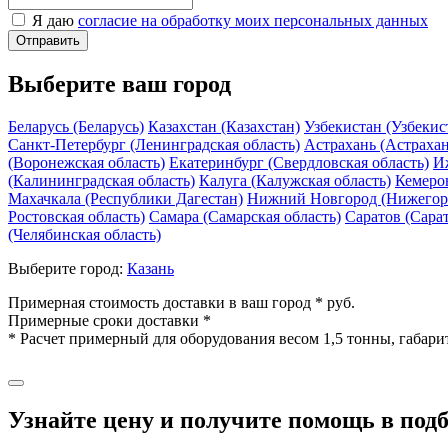
Я даю
согласие на обработку моих персональных данных
Отправить
Выберите ваш город
Беларусь (Беларусь)
Казахстан (Казахстан)
Узбекистан (Узбекис
Санкт-Петербург (Ленинградская область)
Астрахань (Астрахан
(Воронежская область)
Екатеринбург (Свердловская область)
И
(Калининградская область)
Калуга (Калужская область)
Кемеров
Махачкала (Республики Дагестан)
Нижний Новгород (Нижегоро
Ростовская область)
Самара (Самарская область)
Саратов (Сарат
(Челябинская область)
Выберите город:
Казань
Примерная стоимость доставки в ваш город *
руб.
Примерные сроки доставки *
* Расчет примерный для оборудования весом 1,5 тонны, габари
Узнайте цену и получите помощь в под