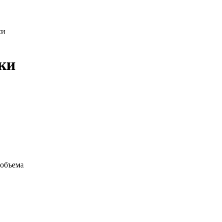
ки
ки
 объема