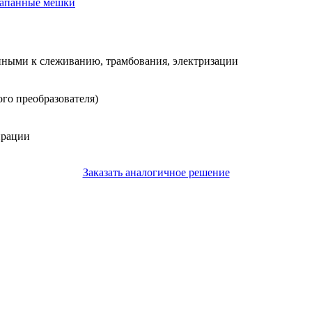
клапанные мешки
нными к слеживанию, трамбования, электризации
ого преобразователя)
ирации
Заказать аналогичное решение