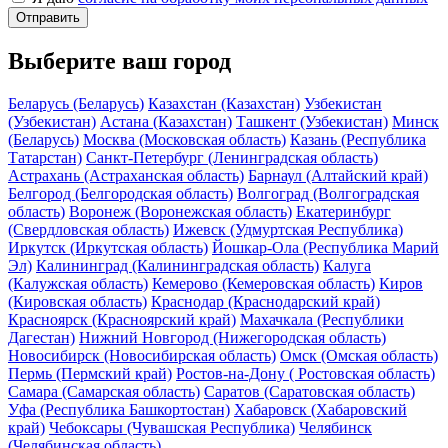
Отправить
Выберите ваш город
Беларусь (Беларусь)
Казахстан (Казахстан)
Узбекистан
(Узбекистан)
Астана (Казахстан)
Ташкент (Узбекистан)
Минск
(Беларусь)
Москва (Московская область)
Казань (Республика
Татарстан)
Санкт-Петербург (Ленинградская область)
Астрахань (Астраханская область)
Барнаул (Алтайский край)
Белгород (Белгородская область)
Волгоград (Волгоградская
область)
Воронеж (Воронежская область)
Екатеринбург
(Свердловская область)
Ижевск (Удмуртская Республика)
Иркутск (Иркутская область)
Йошкар-Ола (Республика Марий
Эл)
Калининград (Калининградская область)
Калуга
(Калужская область)
Кемерово (Кемеровская область)
Киров
(Кировская область)
Краснодар (Краснодарский край)
Красноярск (Красноярский край)
Махачкала (Республики
Дагестан)
Нижний Новгород (Нижегородская область)
Новосибирск (Новосибирская область)
Омск (Омская область)
Пермь (Пермский край)
Ростов-на-Дону ( Ростовская область)
Самара (Самарская область)
Саратов (Саратовская область)
Уфа (Республика Башкортостан)
Хабаровск (Хабаровский
край)
Чебоксары (Чувашская Республика)
Челябинск
(Челябинская область)