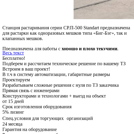
Станция растаривания серии СР.П-500 Standart предназначена
для растарки как одноразовых мешков типа «Биг-Бэг», так и
клапанных мешков.
Предназначена для работы с
хорошо и плохо текучими
,
Весь текст
химически не агрессивными продуктами с фракцией до 5 мм.
Бесплатно!
Подберем и рассчитаем техническое решение по вашему ТЗ
Станция также может служить для временного хранения
Встроим в ваш проект!
продукта.
В т.ч в систему автоматизации, габаритные размеры
Проектируем
Разрабатываем сложные решения с нуля по ТЗ заказчика
Прямая связь с инженерами
Конструкторами и технологами + выезд на объект
от
15
дней
Срок изготовления оборудования
5%
лизинг
Спец.условия для торгующих организаций
24
месяца
Гарантия на оборудование