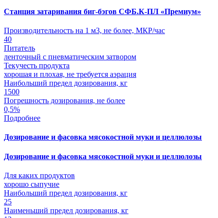
Станция затаривания биг-бэгов СФБ.К-ПЛ «Премиум»
Производительность на 1 м3, не более, МКР/час
40
Питатель
ленточный с пневматическим затвором
Текучесть продукта
хорошая и плохая, не требуется аэрация
Наибольший предел дозирования, кг
1500
Погрешность дозирования, не более
0,5%
Подробнее
Дозирование и фасовка мясокостной муки и целлюлозы
Дозирование и фасовка мясокостной муки и целлюлозы
Для каких продуктов
хорошо сыпучие
Наибольший предел дозирования, кг
25
Наименьший предел дозирования, кг