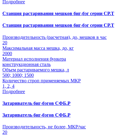
Подробнее
Станция растаривания мешков биг-бэг серии СР.Т
Станция растаривания мешков биг-бэг серии СР.Т
Производительность (расчетная), до, мешков в час
20
Максимальная масса мешка, до, кг
2000
Материал исполнения бункера
конструкционная сталь
Объем растариваемого мешка, л
500; 1000; 1500
Количество строп применяемых МКР
1, 2, 4
Подробнее
Затариватель биг-бэгов СФБ.Р
Затариватель биг-бэгов СФБ.Р
Производительность, не более, МКР/час
20