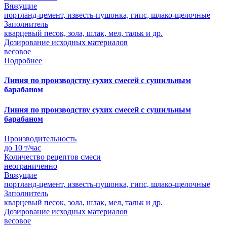
Вяжущие
портланд-цемент, известь-пушонка, гипс, шлако-щелочные
Заполнитель
кварцевый песок, зола, шлак, мел, тальк и др.
Дозирование исходных материалов
весовое
Подробнее
Линия по производству сухих смесей с сушильным
барабаном
Линия по производству сухих смесей с сушильным
барабаном
Производительность
до 10 т/час
Количество рецептов смеси
неограниченно
Вяжущие
портланд-цемент, известь-пушонка, гипс, шлако-щелочные
Заполнитель
кварцевый песок, зола, шлак, мел, тальк и др.
Дозирование исходных материалов
весовое