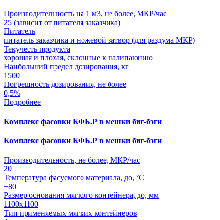
Производительность на 1 м3, не более, МКР/час
25 (зависит от питателя заказчика)
Питатель
питатель заказчика и ножевой затвор (для раздума МКР)
Текучесть продукта
хорошая и плохая, склонные к налипаюнию
Наибольший предел дозирования, кг
1500
Погрешность дозирования, не более
0,5%
Подробнее
Комплекс фасовки КФБ.Р в мешки биг-бэги
Комплекс фасовки КФБ.Р в мешки биг-бэги
Производительность, не более, МКР/час
20
Температура фасуемого материала, до, °С
+80
Размер основания мягкого контейнера, до, мм
1100х1100
Тип применяемых мягких контейнеров