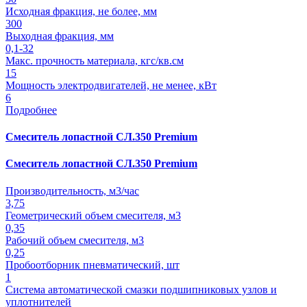
Исходная фракция, не более, мм
300
Выходная фракция, мм
0,1-32
Макс. прочность материала, кгс/кв.см
15
Мощность электродвигателей, не менее, кВт
6
Подробнее
Смеситель лопастной СЛ.350 Premium
Смеситель лопастной СЛ.350 Premium
Производительность, м3/час
3,75
Геометрический объем смесителя, м3
0,35
Рабочий объем смесителя, м3
0,25
Пробоотборник пневматический, шт
1
Система автоматической смазки подшипниковых узлов и
уплотнителей