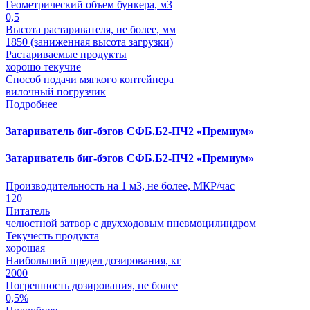
Геометрический объем бункера, м3
0,5
Высота растаривателя, не более, мм
1850 (заниженная высота загрузки)
Растариваемые продукты
хорошо текучие
Способ подачи мягкого контейнера
вилочный погрузчик
Подробнее
Затариватель биг-бэгов СФБ.Б2-ПЧ2 «Премиум»
Затариватель биг-бэгов СФБ.Б2-ПЧ2 «Премиум»
Производительность на 1 м3, не более, МКР/час
120
Питатель
челюстной затвор с двухходовым пневмоцилиндром
Текучесть продукта
хорошая
Наибольший предел дозирования, кг
2000
Погрешность дозирования, не более
0,5%