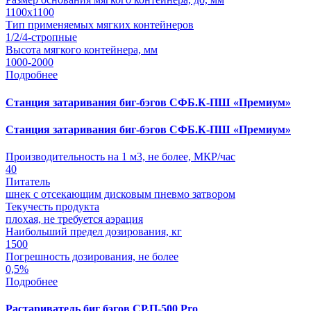
1100х1100
Тип применяемых мягких контейнеров
1/2/4-стропные
Высота мягкого контейнера, мм
1000-2000
Подробнее
Станция затаривания биг-бэгов СФБ.К-ПШ «Премиум»
Станция затаривания биг-бэгов СФБ.К-ПШ «Премиум»
Производительность на 1 м3, не более, МКР/час
40
Питатель
шнек с отсекающим дисковым пневмо затвором
Текучесть продукта
плохая, не требуется аэрация
Наибольший предел дозирования, кг
1500
Погрешность дозирования, не более
0,5%
Подробнее
Растариватель биг бэгов СР.П-500 Pro