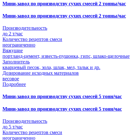
Мини-завод по производству сухих смесей 2 тонны/час
Мини-завод по производству сухих смесей 2 тонны/час
Производительность
до 2 т/час
Количество рецептов смеси
неограниченно
Вяжущие
портланд-цемент, известь-пушонка, гипс, шлако-щелочные
Заполнитель
кварцевый песок, зола, шлак, мел, тальк и др.
Дозирование исходных материалов
весовое
Подробнее
Мини-завод по производству сухих смесей 5 тонн/час
Мини-завод по производству сухих смесей 5 тонн/час
Производительность
до 5 т/час
Количество рецептов смеси
неограниченно