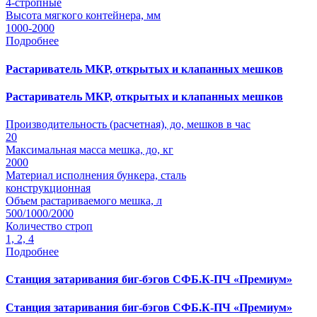
4-стропные
Высота мягкого контейнера, мм
1000-2000
Подробнее
Растариватель МКР, открытых и клапанных мешков
Растариватель МКР, открытых и клапанных мешков
Производительность (расчетная), до, мешков в час
20
Максимальная масса мешка, до, кг
2000
Материал исполнения бункера, сталь
конструкционная
Объем растариваемого мешка, л
500/1000/2000
Количество строп
1, 2, 4
Подробнее
Станция затаривания биг-бэгов СФБ.К-ПЧ «Премиум»
Станция затаривания биг-бэгов СФБ.К-ПЧ «Премиум»