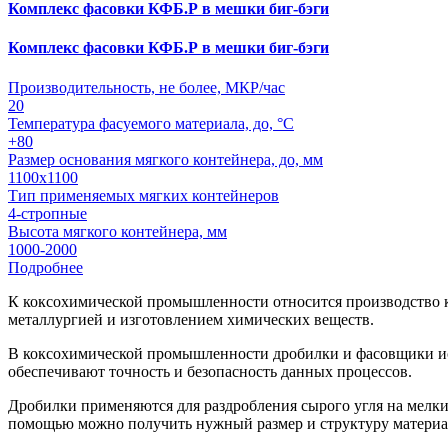
Комплекс фасовки КФБ.Р в мешки биг-бэги
Комплекс фасовки КФБ.Р в мешки биг-бэги
Производительность, не более, МКР/час
20
Температура фасуемого материала, до, °С
+80
Размер основания мягкого контейнера, до, мм
1100х1100
Тип применяемых мягких контейнеров
4-стропные
Высота мягкого контейнера, мм
1000-2000
Подробнее
К коксохимической промышленности относится производство кок
металлургией и изготовлением химических веществ.
В коксохимической промышленности дробилки и фасовщики исп
обеспечивают точность и безопасность данных процессов.
Дробилки применяются для раздробления сырого угля на мелки
помощью можно получить нужный размер и структуру материал