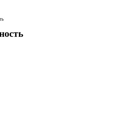
ть
ность