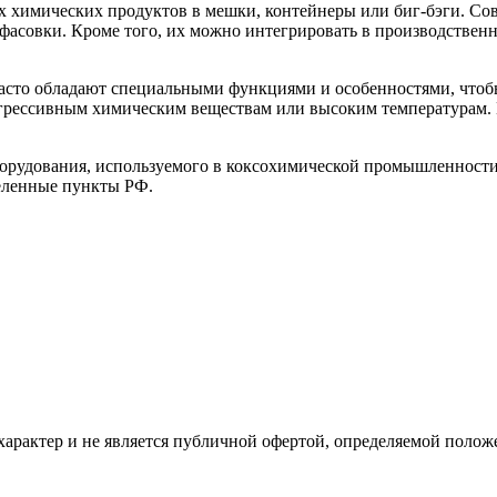
гих химических продуктов в мешки, контейнеры или биг-бэги.
ь фасовки. Кроме того, их можно интегрировать в производстве
сто обладают специальными функциями и особенностями, чтобы 
агрессивным химическим веществам или высоким температурам.
удования, используемого в коксохимической промышленности. 
селенные пункты РФ.
рактер и не является публичной офертой, определяемой положе