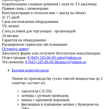
полуавтоматическую или автоматическую систему.
Разрабатываем сложные решения с нуля по ТЗ заказчика
Компетентные менеджеры ПТК «Инжиниринг» помогут
Прямая связь с инженерами
подобрать оптимальную комплектацию линии для
Конструкторами и технологами + выезд на объект
конкретного предприятия.
от
15
дней
Срок изготовления оборудования
5%
лизинг
Спец.условия для торгующих организаций
24
месяца
Гарантия на оборудование
Расширенное сервисное обслуживание
Оставить заявку
Заполните форму или получите бесплатную консультацию.
Отдел продаж:
8 (843) 245-66-69
sales@ptking.ru
Тех.инженер:
8 (843) 245-66-69
fibonacci@ptking.ru
Базовая комплектация
Линия по производству сухих смесей мощностью до 2
тонн/час состоит из:
смесителя СЛ.350,
затвора с ручным приводом,
шнека с приемной воронкой,
фасовщика в клапанные мешки с бункером на
500л.