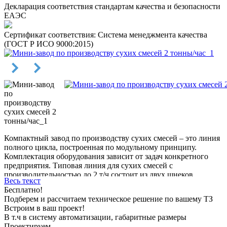
Декларация соответствия стандартам качества и безопасности
ЕАЭС
Сертификат соответствия: Система менеджмента качества
(ГОСТ Р ИСО 9000:2015)
Компактный завод по производству сухих смесей – это линия
полного цикла, построенная по модульному принципу.
Комплектация оборудования зависит от задач конкретного
предприятия. Типовая линия для сухих смесей с
производительностью до 2 т/ч состоит из двух шнеков,
Весь текст
смесителя и фасовщика. Срок ее изготовления – до 60 рабочих
Бесплатно!
дней.
Подберем и рассчитаем техническое решение по вашему ТЗ
Встроим в ваш проект!
По умолчанию в этой модификации предусмотрена ручная
В т.ч в систему автоматизации, габаритные размеры
подача материала, но по желанию заказчика можно добавить
Проектируем