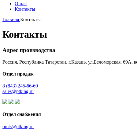
О нас
Контакты
Главная
Контакты
Контакты
Адрес производства
Россия, Республика Татарстан, г.Казань, ул.Беломорская, 69А, к
Отдел продаж
8 (843) 245-66-69
sales@ptking.ru
Отдел снабжения
omts@ptking.ru