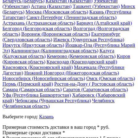
Беларусь (Беларусь)
Казахстан (Казахстан)
Узбекистан
(Узбекистан)
Астана (Казахстан)
Ташкент (Узбекистан)
Минск
(Беларусь)
Москва (Московская область)
Казань (Республика
Татарстан)
Санкт-Петербург (Ленинградская область)
Астрахань (Астраханская область)
Барнаул (Алтайский край)
Белгород (Белгородская область)
Волгоград (Волгоградская
область)
Воронеж (Воронежская область)
Екатеринбург
(Свердловская область)
Ижевск (Удмуртская Республика)
Иркутск (Иркутская область)
Йошкар-Ола (Республика Марий
Эл)
Калининград (Калининградская область)
Калуга
(Калужская область)
Кемерово (Кемеровская область)
Киров
(Кировская область)
Краснодар (Краснодарский край)
Красноярск (Красноярский край)
Махачкала (Республики
Дагестан)
Нижний Новгород (Нижегородская область)
Новосибирск (Новосибирская область)
Омск (Омская область)
Пермь (Пермский край)
Ростов-на-Дону ( Ростовская область)
Самара (Самарская область)
Саратов (Саратовская область)
Уфа (Республика Башкортостан)
Хабаровск (Хабаровский
край)
Чебоксары (Чувашская Республика)
Челябинск
(Челябинская область)
Выберите город:
Казань
Примерная стоимость доставки в ваш город *
руб.
Примерные сроки доставки *