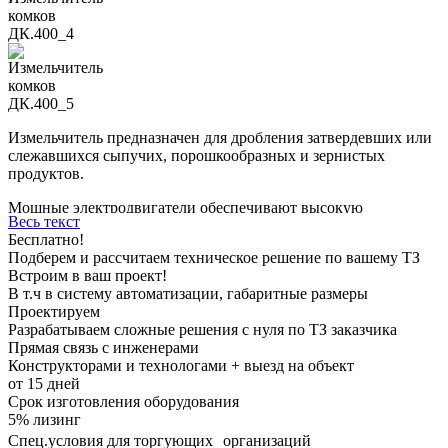
Измельчитель предназначен для дробления затвердевших или
слежавшихся сыпучих, порошкообразных и зернистых
продуктов.
Мощные электродвигатели обеспечивают высокую
Весь текст
производительность и повышенный ресурс.
Бесплатно!
Подберем и рассчитаем техническое решение по вашему ТЗ
Размер исходной фракции – до 300 мм, максимальная
Встроим в ваш проект!
прочность – не более 15 кгс/см2
В т.ч в систему автоматизации, габаритные размеры
Проектируем
Разрабатываем сложные решения с нуля по ТЗ заказчика
Прямая связь с инженерами
Конструкторами и технологами + выезд на объект
от
15
дней
Срок изготовления оборудования
5%
лизинг
Спец.условия для торгующих организаций