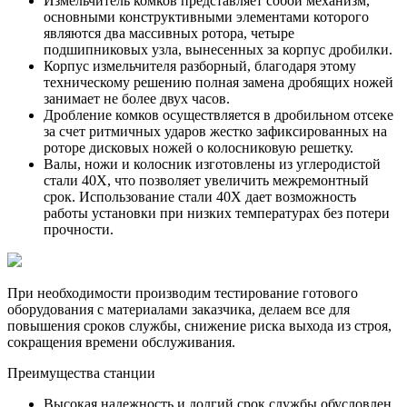
Измельчитель комков представляет собой механизм,
основными конструктивными элементами которого
являются два массивных ротора, четыре
подшипниковых узла, вынесенных за корпус дробилки.
Корпус измельчителя разборный, благодаря этому
техническому решению полная замена дробящих ножей
занимает не более двух часов.
Дробление комков осуществляется в дробильном отсеке
за счет ритмичных ударов жестко зафиксированных на
роторе дисковых ножей о колосниковую решетку.
Валы, ножи и колосник изготовлены из углеродистой
стали 40Х, что позволяет увеличить межремонтный
срок. Использование стали 40Х дает возможность
работы установки при низких температурах без потери
прочности.
При необходимости производим тестирование готового
оборудования с материалами заказчика, делаем все для
повышения сроков службы, снижение риска выхода из строя,
сокращения времени обслуживания.
Преимущества станции
Высокая надежность и долгий срок службы обусловлен