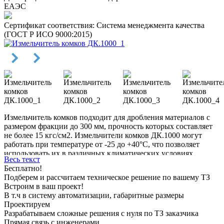
ЕАЭС
Сертификат соответствия: Система менеджмента качества
(ГОСТ Р ИСО 9000:2015)
Измельчитель комков подходит для дробления материалов с
размером фракции до 300 мм, прочность которых составляет
не более 15 кгс/см2. Измельчители комков ДК.1000 могут
работать при температуре от -25 до +40°С, что позволяет
использовать их в различных климатических условиях.
Весь текст
Дробилка может являться частью производственной линии
Бесплатно!
или комплекса по производству блоков легких бетонов.
Подберем и рассчитаем техническое решение по вашему ТЗ
Встроим в ваш проект!
В т.ч в систему автоматизации, габаритные размеры
Проектируем
Разрабатываем сложные решения с нуля по ТЗ заказчика
Прямая связь с инженерами