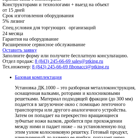
Конструкторами и технологами + выезд на объект
от
15
дней
Срок изготовления оборудования
5%
лизинг
Спец.условия для торгующих организаций
24
месяца
Гарантия на оборудование
Расширенное сервисное обслуживание
Оставить заявку
Заполните форму или получите бесплатную консультацию.
Отдел продаж:
8 (843) 245-66-69
sales@ptking.ru
Тех.инженер:
8 (843) 245-66-69
fibonacci@ptking.ru
Базовая комплектация
Установка ДК.1000 – это разборная металлоконструкция,
оснащенная валками, роторами и колосниковыми
решетками. Материал подходящей фракции (до 300 мм)
подается в загрузочное окно с помощью ленточного
транспортера или другого аналогичного устройства.
Затем он попадает на перекрестно вращающиеся
зубчатые ножи валков, дробится при прохождении
между ними и падает ниже – на установленную под
этим узлом колосниковую решетку. Готовый продукт,
измельченный до размера ее ячейки, попадает через