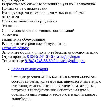
Станция затаривания биг-бэгов обеспечивает эффективную и
Разрабатываем сложные решения с нуля по ТЗ заказчика
точную загрузку сыпучих продуктов и применяется в
Прямая связь с инженерами
сельском хозяйстве, строительстве, пищевой и химической
Конструкторами и технологами + выезд на объект
отраслях промышленности для их транспортировки,
от
15
дней
складирования и хранения.
Срок изготовления оборудования
5%
лизинг
Спец.условия для торгующих организаций
24
месяца
гарантия на оборудование
Расширенное сервисное обслуживание
Оставить заявку
Заполните форму или получите бесплатную консультацию.
Отдел продаж:
8 (843) 245-66-69
sales@ptking.ru
Тех.инженер:
8 (843) 245-66-69
fibonacci@ptking.ru
Базовая комплектация
Станция фасовки «СФБ.К-ПШ» в мешки «Биг-Бэг»
состоит из рамы, узла загрузки, шнекового питателя, с
отсекающим дисковым пневматическим затвором,
патрубка для подключения к системе наддува и
обеспыливания мешка и весового и накопительного
конвейеров.