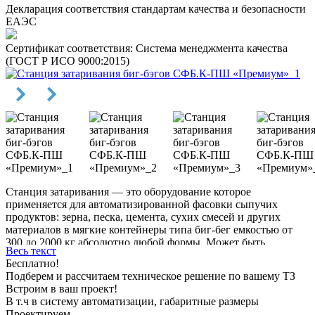
Декларация соответствия стандартам качества и безопасности
ЕАЭС
Сертификат соответствия: Система менеджмента качества
(ГОСТ Р ИСО 9000:2015)
Станция затаривания — это оборудование которое
применяется для автоматизированной фасовки сыпучих
продуктов: зерна, песка, цемента, сухих смесей и других
материалов в мягкие контейнеры типа биг-бег емкостью от
300 до 2000 кг абсолютно любой формы. Может быть
Весь текст
составной частью линии для работы с сыпучими
Бесплатно!
материалами.
Подберем и рассчитаем техническое решение по вашему ТЗ
Встроим в ваш проект!
В т.ч в систему автоматизации, габаритные размеры
Проектируем