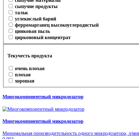
сыпучие материалы
сыпучие продукты
тальк
углекислый барий
ферромарганец высокоуглеродистый
цинковая пыль
цирконовый концентрат
Текучесть продукта
очень плохая
плохая
хорошая
Многокомпонентный микродозатор
Многокомпонентный микродозатор
Минимальная производительность одного микродозатора, л/ми
0,003