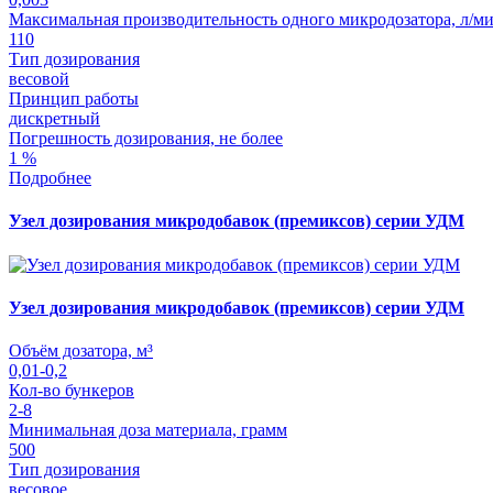
Максимальная производительность одного микродозатора, л/м
110
Тип дозирования
весовой
Принцип работы
дискретный
Погрешность дозирования, не более
1 %
Подробнее
Узел дозирования микродобавок (премиксов) серии УДМ
Узел дозирования микродобавок (премиксов) серии УДМ
Объём дозатора, м³
0,01-0,2
Кол-во бункеров
2-8
Минимальная доза материала, грамм
500
Тип дозирования
весовое