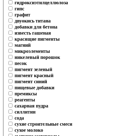
гидроксиэтилцеллюлоза
гипс
графит
двуокись титана
добавки для бетона
известь гашеная
красящие пигменты
магний
микроэлементы
никелевый порошок
песок
пигмент зеленый
пигмент красный
пигмент синий
пищевые добавки
премиксы
реагенты
сахарная пудра
силлитин
сода
сухие строительные смеси
сухое молоко