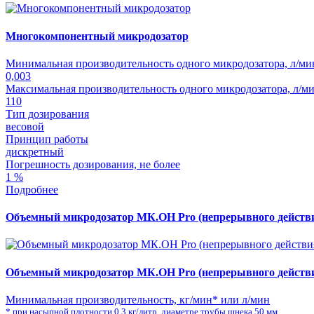
Многокомпонентный микродозатор
Минимальная производительность одного микродозатора, л/ми
0,003
Максимальная производительность одного микродозатора, л/м
110
Тип дозирования
весовой
Принцип работы
дискретный
Погрешность дозирования, не более
1 %
Подробнее
Объемный микродозатор МК.ОН Pro (непрерывного действ
Объемный микродозатор МК.ОН Pro (непрерывного действ
Минимальная производительность, кг/мин* или л/мин
* при насыпной плотности 0,3 кг/литр, диаметре трубы шнека 50 мм