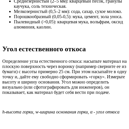
Среднезернистый (2–5 мм): кварцевый песок, гранулы
каучука, соль техническая.
Мелкозернистый (0,5–2 мм): сода, сахар, сухое молоко.
Порошкообразный (0,05-0,5): мука, цемент, зола уноса.
Пылевидный (>0,05): кварцевая мука, вольфрам, оксид
алюминия, каолин.
Угол естественного откоса
Определение угла естественного откоса: насыпьте материал на
плоскую поверхность через воронку (например сверните ее из
бумаги) с высоты примерно 25 см. При этом насыпайте в одну
точку и, дайте ему свободно сформировать «горку». Измерьте
высоту и ширину основания. Угол можно определить
визуально (или сфотографировать для инженеров), он
показывает, как материал будет себя вести при подаче.
h-высота горки, w-ширина основания горки, α - угол откоса