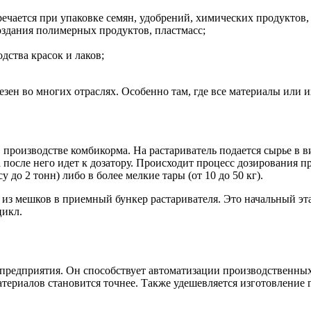
ечается при упаковке семян, удобрений, химических продуктов,
здания полимерных продуктов, пластмасс;
ства красок и лаков;
ен во многих отраслях. Особенно там, где все материалы или их
в производстве комбикорма. На растариватель подается сырье в
а после него идет к дозатору. Происходит процесс дозирования 
до 2 тонн) либо в более мелкие тары (от 10 до 50 кг).
я из мешков в приемный бункер растаривателя. Это начальный э
цикл.
л предприятия. Он способствует автоматизации производственны
териалов становится точнее. Также удешевляется изготовление 