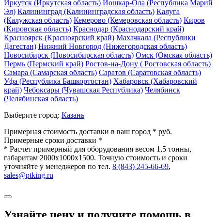
Иркутск (Иркутская область)
Йошкар-Ола (Республика Марий
Эл)
Калининград (Калининградская область)
Калуга
(Калужская область)
Кемерово (Кемеровская область)
Киров
(Кировская область)
Краснодар (Краснодарский край)
Красноярск (Красноярский край)
Махачкала (Республики
Дагестан)
Нижний Новгород (Нижегородская область)
Новосибирск (Новосибирская область)
Омск (Омская область)
Пермь (Пермский край)
Ростов-на-Дону ( Ростовская область)
Самара (Самарская область)
Саратов (Саратовская область)
Уфа (Республика Башкортостан)
Хабаровск (Хабаровский
край)
Чебоксары (Чувашская Республика)
Челябинск
(Челябинская область)
Выберите город:
Казань
Примерная стоимость доставки в ваш город *
руб.
Примерные сроки доставки *
* Расчет примерный для оборудования весом 1,5 тонны,
габаритам 2000х1000х1500. Точную стоимость и сроки
уточняйте у менеджеров по тел.
8 (843) 245-66-69
,
sales@ptking.ru
Узнайте цену и получите помощь в